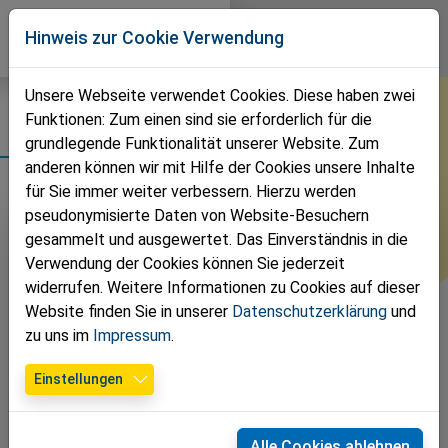
Direkt zur Hauptnavigation springen
Direkt zum Inhalt springen
Volkspartei
Hinweis zur Cookie Verwendung
St.Pantaleon-Erla-Pyburg
Gemeinde2
Unsere Webseite verwendet Cookies. Diese haben zwei
Funktionen: Zum einen sind sie erforderlich für die
News
Gemeinde
grundlegende Funktionalität unserer Website. Zum
anderen können wir mit Hilfe der Cookies unsere Inhalte
Team
für Sie immer weiter verbessern. Hierzu werden
pseudonymisierte Daten von Website-Besuchern
Seniorenbun
gesammelt und ausgewertet. Das Einverständnis in die
Verwendung der Cookies können Sie jederzeit
Termine
widerrufen. Weitere Informationen zu Cookies auf dieser
Website finden Sie in unserer
Datenschutzerklärung
und
Fotos
zu uns im
Impressum
.
Zeitungen
Einstellungen
Kontakt
Mag. Roman
Josef Alkin
Alle Cookies ablehnen